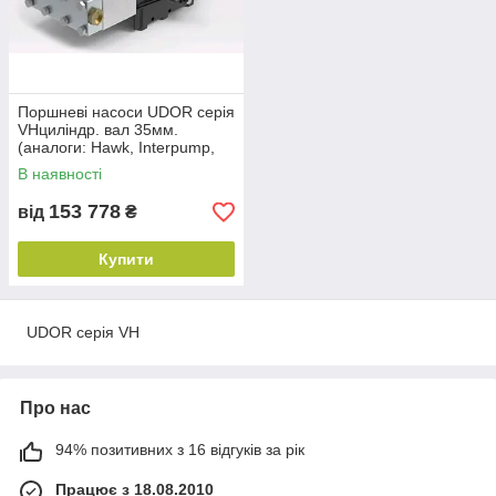
Поршневі насоси UDOR серія
VHциліндр. вал 35мм.
(аналоги: Hawk, Interpump,
Annovi Reverberi)
В наявності
153 778
від
₴
Купити
UDOR серія VH
Про нас
94% позитивних з 16 відгуків за рік
Працює з 18.08.2010