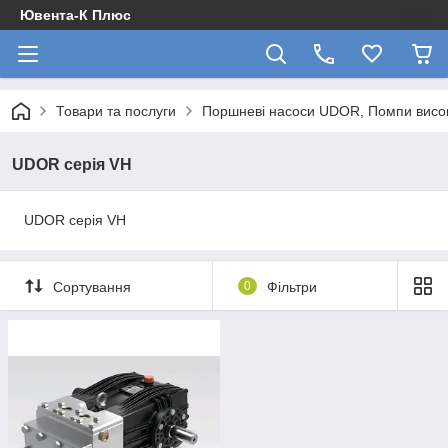
Ювента-К Плюс
Товари та послуги
Поршневі насоси UDOR, Помпи висок
UDOR серія VH
UDOR серія VH
Сортування
0
Фільтри