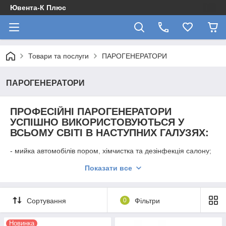
Ювента-К Плюс
Товари та послуги
ПАРОГЕНЕРАТОРИ
ПАРОГЕНЕРАТОРИ
ПРОФЕСІЙНІ ПАРОГЕНЕРАТОРИ
УСПІШНО ВИКОРИСТОВУЮТЬСЯ У
ВСЬОМУ СВІТІ В НАСТУПНИХ ГАЛУЗЯХ:
- мийка автомобілів пором, хімчистка та дезінфекція салону;
- мийка катерів;
Показати все
- сфера обслуговування (кафе, ресторани, фітнес клуби,
готелі);
Сортування
0
Фільтри
- медичні заклади (клініки, лікарні, виробництво лікарських
засобів);
Новинка
- чищення парою будь-якого обладнання (харчова