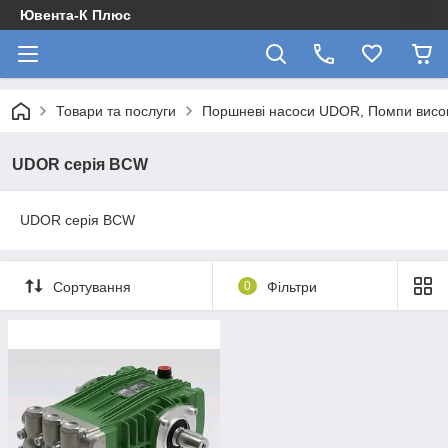
Ювента-К Плюс
Товари та послуги
Поршневі насоси UDOR, Помпи висок
UDOR серія BCW
UDOR серія BCW
Сортування
0
Фільтри