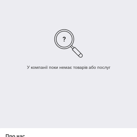
продуктивність видалення забруднень, зберігаючи при цьому
невисокий ризик виникнення потенційно небезпечних
ситуацій. Такий підхід дозволяє використовувати ці
промислові пилососи у найекстремальніших умовах,
забезпечуючи безпеку та ефективність на вищому рівні.
У компанії поки немає товарів або послуг
Про нас