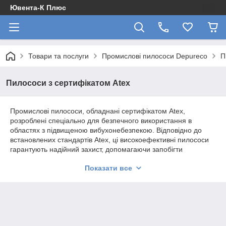
Ювента-К Плюс
Товари та послуги
Промислові пилососи Depureco
П
Пилососи з сертифікатом Atex
Промислові пилососи, обладнані сертифікатом Atex,
розроблені спеціально для безпечного використання в
областях з підвищеною вибухонебезпекою. Відповідно до
встановлених стандартів Atex, ці високоефективні пилососи
гарантують надійний захист, допомагаючи запобігти
можливим аваріям та забезпечуючи ефективне видалення
Показати все
промислових відходів, пилу та твердих частинок.
Їхній міцний корпус, разом із надійними двигунами та
компонентами, робить ці пилососи ідеальними для роботи з
важкими завданнями прибирання, забезпечуючи стабільні та
оптимальні результати при максимальному рівні безпеки.
Інноваційні технології виготовлення забезпечують високу