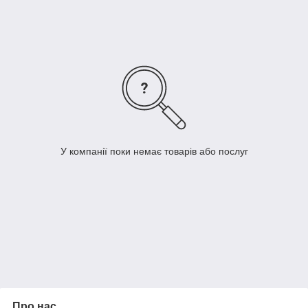
Відновлення та повторне використання очищених смазочно-
охолоджувальних масел. Економія на закупівлі масла та
витратах на утилізацію стружки. Скорочення часу технічного
обслуговування та простоїв, що сприяє безперебійному
виробництву.
У компанії поки немає товарів або послуг
Про нас