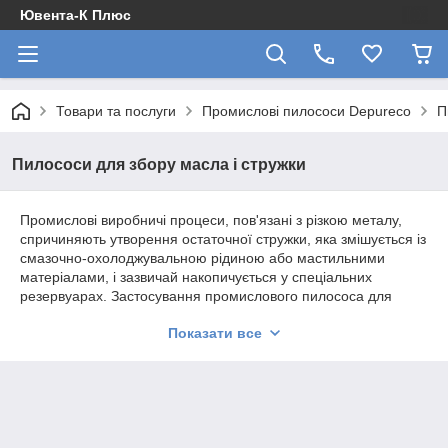
Ювента-К Плюс
Товари та послуги
Промислові пилососи Depureco
П
Пилососи для збору масла і стружки
Промислові виробничі процеси, пов'язані з різкою металу,
спричиняють утворення остаточної стружки, яка змішується із
смазочно-охолоджувальною рідиною або мастильними
матеріалами, і зазвичай накопичується у спеціальних
резервуарах. Застосування промислового пилососа для
відокремлення смазочно-охолоджувальної рідини від
Показати все
металевої стружки дозволяє ефективно відновлювати
фільтровані емульсії, легко та безпечно видаляючи залишки
стружки. Це сприяє підтримці чистоти робочого середовища,
підвищенню ефективності обладнання та зменшенню
загального впливу промислових виробничих процесів на
довкілля.