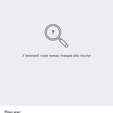
фільтрами, забезпечуючи максимальний рівень безпеки для
оператора та тривалу надійність.
димососи із прямим підключенням горілки димові
фільтри для максимального забезпечення безпеки
покращення якості повітря
У компанії поки немає товарів або послуг
Про нас