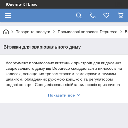
Ювента-К Плюс
Товари та послуги
Промислові пилососи Depureco
В
Вітяжки для зварювального диму
Асортимент промислових витяжних пристроїв для видалення
сварювального диму від Depureco складається з пилососів на
колесах, оснащених тривометровим всмоктуючим гнучким
шлангом, обладнаних рухомою кришкою та регулятором
подачі повітря. Спеціалізована лінійка пилососів призначена
для безпосереднього видалення диму зі зварювального
Показати все
факела. За допомогою сварювального факела-пилососа дим
можна ефективно видаляти навіть з кінчика сварювального
пістолета. Присутня система очищення фільтра, яка може
бути ручною, напівавтоматичною або повністю автоматичною
за допомогою протиточної струмини змінного повітря. Кожен
екземпляр виробу оснащений високоякісними димовими