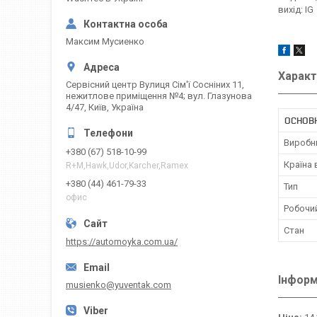
вихід: IG
Максим Мусиенко
Характ
Сервісний центр Вулиця Сім'ї Сосніних 11,
нежитлове приміщення №4; вул. Глазунова
4/47, Київ, Україна
ОСНОВН
Виробн
+380 (67) 518-10-99
Країна
R+M,Hawk,Udor,Karcher,Ramex
+380 (44) 461-79-33
Тип
офис
Робочи
Стан
https://automoyka.com.ua/
Інформ
musienko@yuventak.com