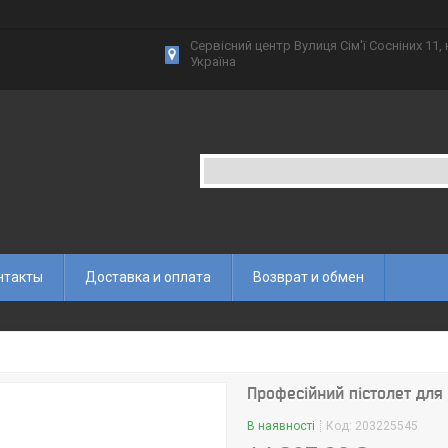
Сервісний центр Вулиця Сім'ї Сосніних 11,
Україна
нтакты
Доставка и оплата
Возврат и обмен
Професійний пістолет для 
В наявності
Код:
203225545