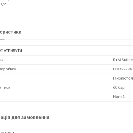
 1/2
еристики
І АТРИБУТИ
ик
R+M Suttne
 виробник
Німеччина
Пінопісто
й тиск
60 бар
Новий
ація для замовлення