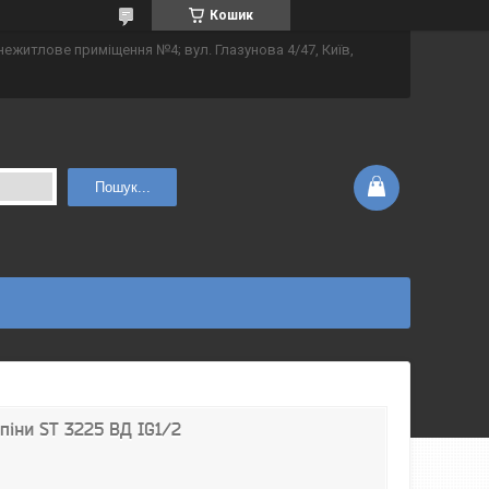
Кошик
 нежитлове приміщення №4; вул. Глазунова 4/47, Київ,
Пошук...
піни ST 3225 ВД IG1/2