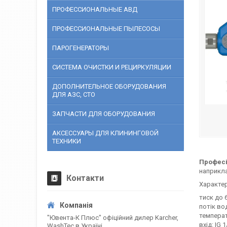
ПРОФЕССИОНАЛЬНЫЕ АВД
ПРОФЕССИОНАЛЬНЫЕ ПЫЛЕСОСЫ
ПАРОГЕНЕРАТОРЫ
СИСТЕМА ОЧИСТКИ И РЕЦИРКУЛЯЦИИ
ДОПОЛНИТЕЛЬНОЕ ОБОРУДОВАНИЯ
ДЛЯ АЗС, СТО
ЗАПЧАСТИ ДЛЯ ОБОРУДОВАНИЯ
АКСЕССУАРЫ ДЛЯ КЛИНИНГОВОЙ
ТЕХНИКИ
Професій
наприкла
Контакти
Характер
тиск до 
потік во
температ
"Ювента-К Плюс" офіційний дилер Karcher,
вхід: IG 
WashTec в Україні