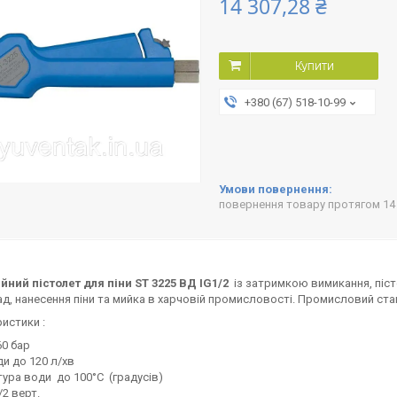
14 307,28 ₴
Купити
+380 (67) 518-10-99
повернення товару протягом 14
ний пістолет для піни ST 3225 ВД IG1/2
із затримкою вимикання, піст
д, нанесення піни та мийка в харчовій промисловості. Промисловий станда
истики :
60 бар
ди до 120 л/хв
ура води до 100°C (градусів)
1/2 верт.