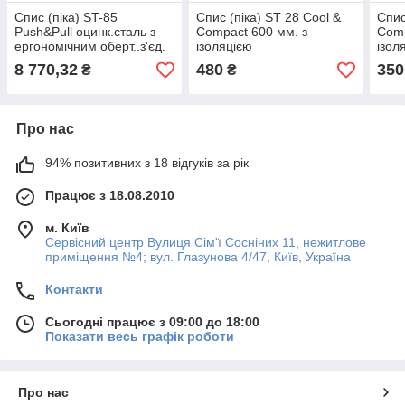
Спис (піка) ST-85
Спис (піка) ST 28 Cool &
Спис
Push&Pull оцинк.сталь з
Compact 600 мм. з
Comp
ергономічним оберт..з'єд.
ізоляцією
ізол
8 770,32
480
350
₴
₴
Про нас
94% позитивних з 18 відгуків за рік
Працює з 18.08.2010
м. Київ
Сервісний центр Вулиця Сім'ї Сосніних 11, нежитлове
приміщення №4; вул. Глазунова 4/47, Київ, Україна
Контакти
Сьогодні працює з 09:00 до 18:00
Показати весь графік роботи
Про нас