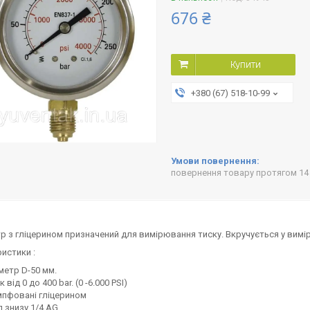
676 ₴
Купити
+380 (67) 518-10-99
повернення товару протягом 14
 з гліцерином призначений для вимірювання тиску. Вкручується у вимі
истики :
метр D-50 мм.
к від 0 до 400 bar. (0 -6.000 PSI)
пфовані гліцерином
д знизу 1/4 AG