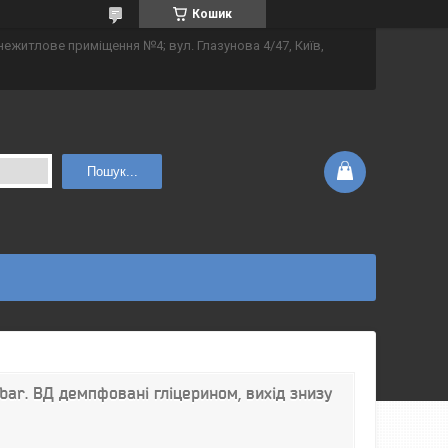
Кошик
 нежитлове приміщення №4; вул. Глазунова 4/47, Київ,
Пошук...
ar. ВД демпфовані гліцерином, вихід знизу