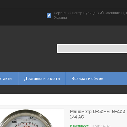
Сервісний центр Вулиця Сім'ї Сосніних 11,
Україна
нтакты
Доставка и оплата
Возврат и обмен
Манометр D-50мм, 0-400 b
1/4 AG
В наявності
Код:
54945