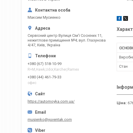
Максим Мусиенко
Характ
Сервісний центр Вулиця Сім'ї Сосніних 11,
нежитлове приміщення №4; вул. Глазунова
4/47, Київ, Україна
ОСНОВН
Виробн
+380 (67) 518-10-99
Стан
R+M,Hawk,Udor,Karcher,Ramex
+380 (44) 461-79-33
офис
Інформ
https://automoyka.com.ua/
Ціна:
676
musienko@yuventak.com