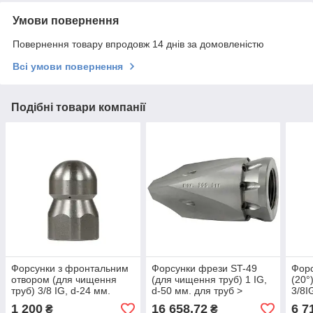
Умови повернення
Повернення товару впродовж 14 днів за домовленістю
Всі умови повернення
Подібні товари компанії
Форсунки з фронтальним
Форсунки фрези ST-49
Форс
отвором (для чищення
(для чищення труб) 1 IG,
(20°
труб) 3/8 IG, d-24 мм.
d-50 мм. для труб >
3/8I
100мм.
6 від
1 200
16 658,72
6 7
₴
₴