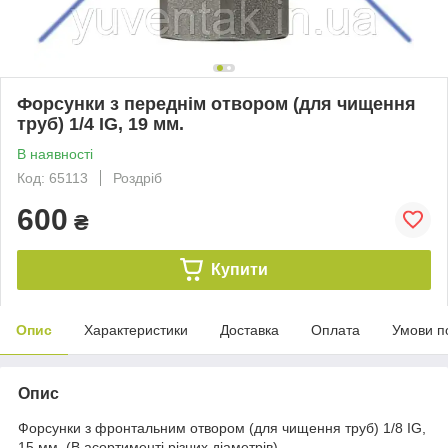
Форсунки з переднім отвором (для чищення
труб) 1/4 IG, 19 мм.
В наявності
Код: 65113
Роздріб
600
₴
Купити
Опис
Характеристики
Доставка
Оплата
Умови п
Опис
Форсунки з фронтальним отвором (для чищення труб) 1/8 IG,
15 мм. (В асортименті різних діаметрів)