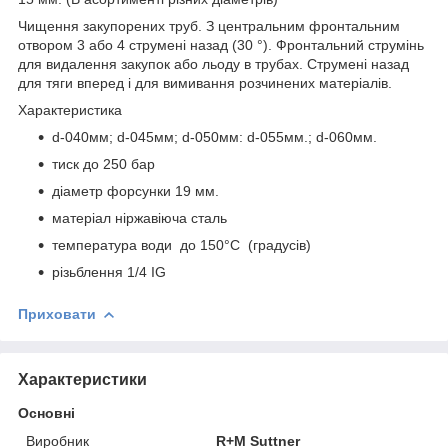
Чищення закупорених труб. З центральним фронтальним
отвором 3 або 4 струмені назад (30 °). Фронтальний струмінь
для видалення закупок або льоду в трубах. Струмені назад
для тяги вперед і для вимивання розчинених матеріалів.
Характеристика
d-040мм; d-045мм; d-050мм: d-055мм.; d-060мм.
тиск до 250 бар
діаметр форсунки 19 мм.
матеріал ніржавіюча сталь
температура води до 150°C (градусів)
різьблення 1/4 IG
Приховати
Характеристики
Основні
Виробник
R+M Suttner