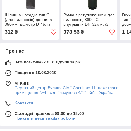
Щілинна насадка тип G
Ручка з регулюванням для
Гнуч
(для пилососів) довжина
пилососів, 360 ° C,
тип 
350мм, діаметр D-45. із
внутрішній DN-32мм. &
довж
захистом при
DN-32мм.
DN-
312
378,56
1 1
₴
₴
всмоктуванні
Про нас
94% позитивних з 18 відгуків за рік
Працює з 18.08.2010
м. Київ
Сервісний центр Вулиця Сім'ї Сосніних 11, нежитлове
приміщення №4; вул. Глазунова 4/47, Київ, Україна
Контакти
Сьогодні працює з 09:00 до 18:00
Показати весь графік роботи