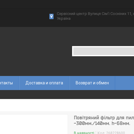
Сервісний центр Вулиця Сім'ї Сосніних 11,
Україна
нтакты
Доставка и оплата
Возврат и обмен
Повітряний фільтр для пи
-300мм./140мм. h-68мм.
В наявності
Код:
268228600