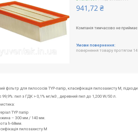
941,72 ₴
Компанія тимчасово не приймає
повернення товару протягом 14
ий фільтр для пилососів TYP-папір, класифікація пилозахисту М, підходит
 99,9%: пил з ГДК > 0,1% мг/м3 , деревний пил до 1,200 W/50 л.
истика:
еріал TYP папір
жина – 300 мм./ 140 мм.
ота h-68мм.
сифікація пилозахисту М