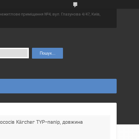
 нежитлове приміщення №4; вул. Глазунова 4/47, Київ,
Пошук...
лососів Kärcher TYP-папір, довжина