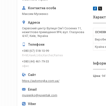
Максим Мусиенко
Характ
Сервісний центр Вулиця Сім'ї Сосніних 11,
ОСНОВН
нежитлове приміщення №4; вул. Глазунова
4/47, Київ, Україна
Виробн
Країна
+380 (67) 518-10-99
R+M,Hawk,Udor,Karcher,Ramex
+380 (44) 461-79-33
Інформ
офис
Ціна:
941
https://automoyka.com.ua/
musienko@yuventak.com