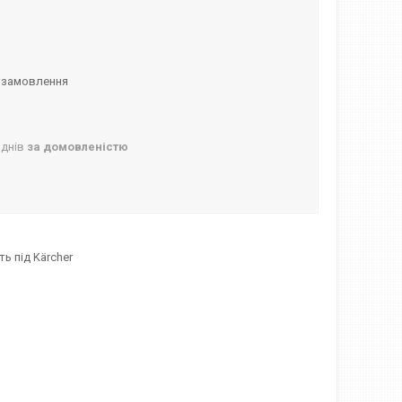
 замовлення
 днів
за домовленістю
ь під Kärcher