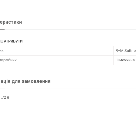
еристики
І АТРИБУТИ
ик
R+M Suttne
 виробник
Німеччина
ація для замовлення
,72 ₴