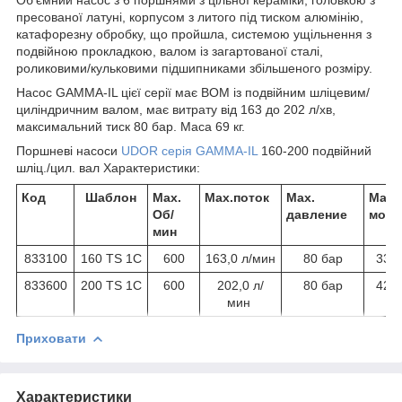
пресованої латуні, корпусом з литого під тиском алюмінію,
катафорезну обробку, що пройшла, системою ущільнення з
подвійною прокладкою, валом із загартованої сталі,
роликовими/кульковими підшипниками збільшеного розміру.
Насос GAMMA-IL цієї серії має ВОМ із подвійним шліцевим/
циліндричним валом, має витрату від 163 до 202 л/хв,
максимальний тиск 80 бар. Маса 69 кг.
Поршневі насоси
UDOR серія GAMMA-IL
160-200 подвійний
шліц./цил. вал Характеристики:
Код
Шаблон
Max.
Max.поток
Max.
Max.
Об/
давление
мощн
мин
833100
160 TS 1C
600
163,0 л/мин
80 бар
33,4
833600
200 TS 1C
600
202,0 л/
80 бар
42,2
мин
Приховати
Характеристики