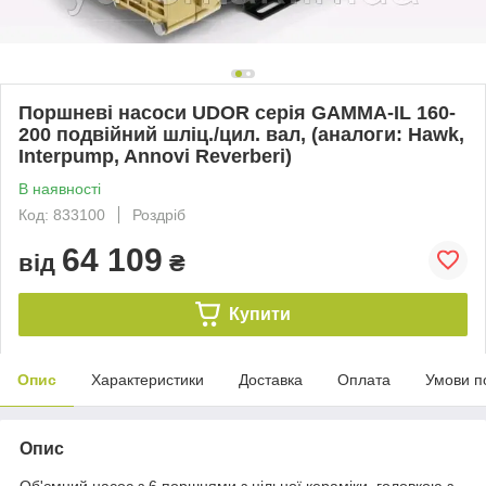
Поршневі насоси UDOR серія GAMMA-IL 160-
200 подвійний шліц./цил. вал, (аналоги: Hawk,
Interpump, Annovi Reverberi)
В наявності
Код: 833100
Роздріб
64 109
від
₴
Купити
Опис
Характеристики
Доставка
Оплата
Умови п
Опис
Об'ємний насос з 6 поршнями з цільної кераміки, головкою з