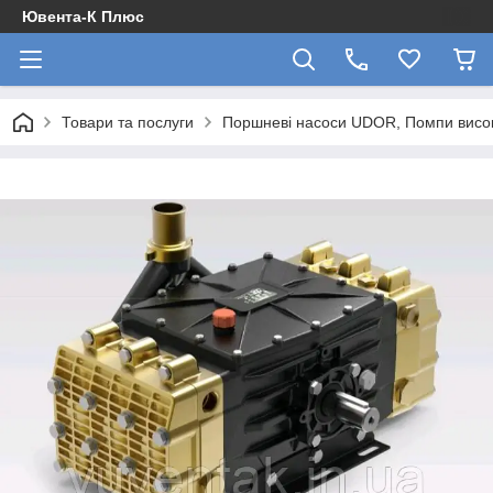
Ювента-К Плюс
Товари та послуги
Поршневі насоси UDOR, Помпи висок