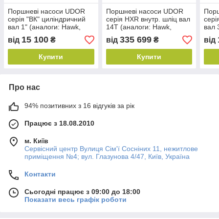
Поршневі насоси UDOR
Поршневі насоси UDOR
Пор
серія "ВК" циліндричний
серія HXR внутр. шліц вал
сері
вал 1" (аналоги: Hawk,
14T (аналоги: Hawk,
вал 
Interpump, Annovi
Interpump, Annovi
Inte
15 100
335 699
від
₴
від
₴
від
Reverberi)
Reverberi)
Reve
Купити
Купити
Про нас
94% позитивних з 16 відгуків за рік
Працює з 18.08.2010
м. Київ
Сервісний центр Вулиця Сім'ї Сосніних 11, нежитлове
приміщення №4; вул. Глазунова 4/47, Київ, Україна
Контакти
Сьогодні працює з 09:00 до 18:00
Показати весь графік роботи