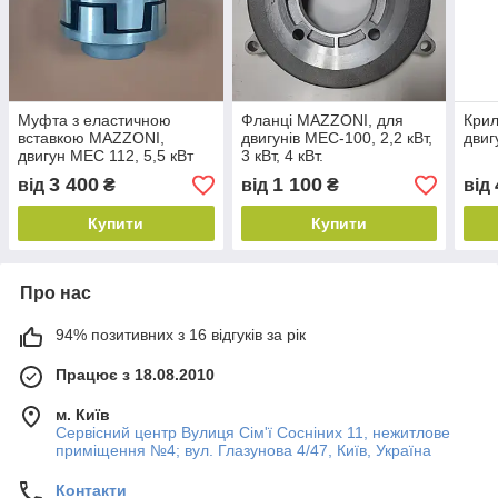
Муфта з еластичною
Фланці MAZZONI, для
Крил
вставкою MAZZONI,
двигунів MEC-100, 2,2 кВт,
двиг
двигун MEC 112, 5,5 кВт
3 кВт, 4 кВт.
3 400
1 100
від
₴
від
₴
від
Купити
Купити
Про нас
94% позитивних з 16 відгуків за рік
Працює з 18.08.2010
м. Київ
Сервісний центр Вулиця Сім'ї Сосніних 11, нежитлове
приміщення №4; вул. Глазунова 4/47, Київ, Україна
Контакти