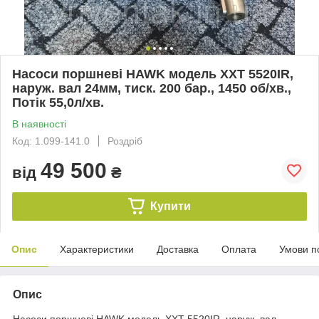
Насоси поршневі HAWK модель XXT 5520IR,
наруж. вал 24мм, тиск. 200 бар., 1450 об/хв.,
Потік 55,0л/хв.
В наявності
Код: 1.099-141.0
Роздріб
49 500
від
₴
Купити
Опис
Характеристики
Доставка
Оплата
Умови п
Опис
Насоси поршневі HAWK модель XXT 5520IR, наруж. вал