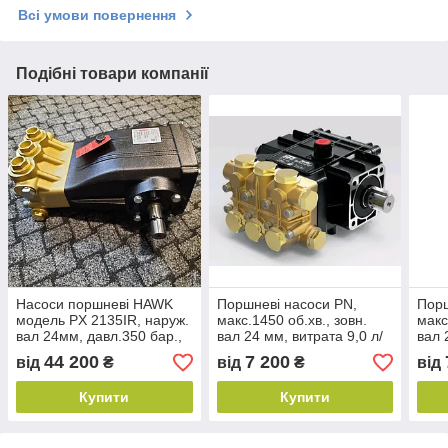
Всі умови повернення
Подібні товари компанії
Насоси поршневі HAWK
Поршневі насоси PN,
Порш
модель PX 2135IR, наруж.
макс.1450 об.хв., зовн.
макс
вал 24мм, давл.350 бар.,
вал 24 мм, витрата 9,0 л/
вал 
1450 об/хв., Потік 21,0л/
хв, тиск 170 бар. MAX
хв, 
44 200
7 200
від
₴
від
₴
від
хв.
мощ.3,9л.с.
мощ.
Купити
Купити