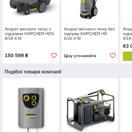
Апарат високого тиску з
Апарат високого тиску без
Апар
підігрівом KARCHER HDS
підігріву KARCHER HD
піді
8/18-4 M
6/16-4 M
9/1
63 
150 599
₴
Ціну уточнюйте
Подібні товари компанії