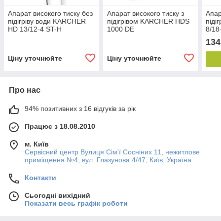
Апарат високого тиску без
Апарат високого тиску з
Апар
підігріву води KARCHER
підігрівом KARCHER HDS
піді
HD 13/12-4 ST-H
1000 DE
8/18
134
Ціну уточнюйте
Ціну уточнюйте
Про нас
94% позитивних з 16 відгуків за рік
Працює з 18.08.2010
м. Київ
Сервісний центр Вулиця Сім'ї Сосніних 11, нежитлове
приміщення №4; вул. Глазунова 4/47, Київ, Україна
Контакти
Сьогодні вихідний
Показати весь графік роботи