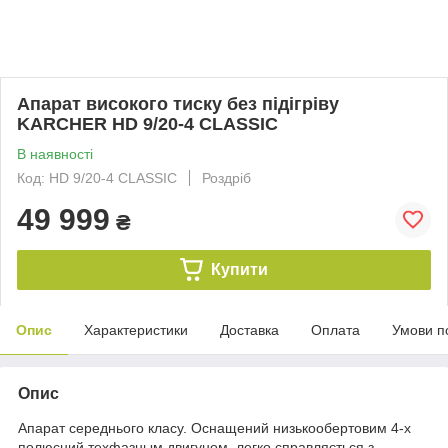
Апарат високого тиску без підігріву
KARCHER HD 9/20-4 CLASSIC
В наявності
Код: HD 9/20-4 CLASSIC
Роздріб
49 999
₴
Купити
Опис
Характеристики
Доставка
Оплата
Умови п
Опис
Апарат середнього класу. Оснащений низькообертовим 4-х
полюсний техфазным двигуном, легко справляється з