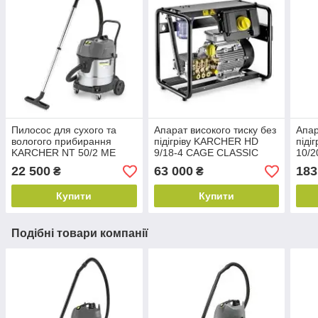
Пилосос для сухого та
Апарат високого тиску без
Апар
вологого прибирання
підігріву KARCHER HD
піді
KARCHER NT 50/2 ME
9/18-4 CAGE CLASSIC
10/2
CLASSIC
22 500
63 000
183
₴
₴
Купити
Купити
Подібні товари компанії