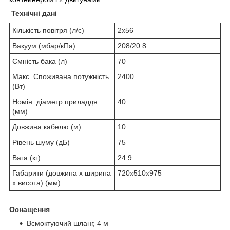
Технічні дані
Кількість повітря (л/с)
2x56
Вакуум (мбар/кПа)
208/20.8
Ємність бака (л)
70
Макс. Споживана потужність
2400
(Вт)
Номін. діаметр приладдя
40
(мм)
Довжина кабелю (м)
10
Рівень шуму (дБ)
75
Вага (кг)
24.9
Габарити (довжина х ширина
720x510x975
х висота) (мм)
Оснащення
Всмоктуючий шланг, 4 м