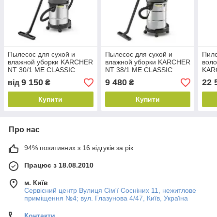
Пылесос для сухой и
Пылесос для сухой и
Пило
влажной уборки KARCHER
влажной уборки KARCHER
воло
NT 30/1 ME CLASSIC
NT 38/1 ME CLASSIC
KAR
CLA
9 150
9 480
22 
від
₴
₴
Купити
Купити
Про нас
94% позитивних з 16 відгуків за рік
Працює з 18.08.2010
м. Київ
Сервісний центр Вулиця Сім'ї Сосніних 11, нежитлове
приміщення №4; вул. Глазунова 4/47, Київ, Україна
Контакти