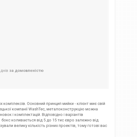
 днів
за домовленістю
х комплексів. Основний принцип мийки - клієнт миє свій
ецької компанії WashTec, металоконструкцію можна
новок і комплектацій. Відповідно і варіантів
 бокс коливається від 5 до 15 тис євро залежно від
ізували велику кількість різних проектів, тому готові вас