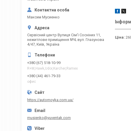
Максим Мусиенко
Інформ
Сервісний центр Вулиця Сім'ї Сосніних 11,
Ціна:
260
нежитлове приміщення №4; вул. Глазунова
4/47, Київ, Україна
+380 (67) 518-10-99
R+M,Hawk,Udor,Karcher,Ramex
+380 (44) 461-79-33
офис
https://automoyka.com.ua/
musienko@yuventak.com