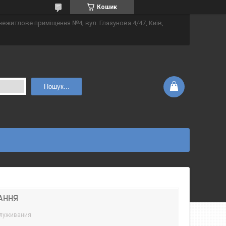
Кошик
 нежитлове приміщення №4; вул. Глазунова 4/47, Київ,
Пошук...
АННЯ
луживания