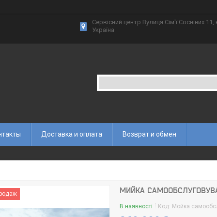
Сервісний центр Вулиця Сім'ї Сосніних 11,
Україна
нтакты
Доставка и оплата
Возврат и обмен
МИЙКА САМООБСЛУГОВУВ
продаж
В наявності
Код:
Мойка самообс