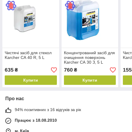
Чистячі засіб для стекол
Концентрований засіб для
Чист
Karcher СА 40 R, 5 L
очищення поверхонь
Karc
Karcher СА 30 З, 5 L
635
760
155
₴
₴
Купити
Купити
Про нас
94% позитивних з 16 відгуків за рік
Працює з 18.08.2010
м. Київ